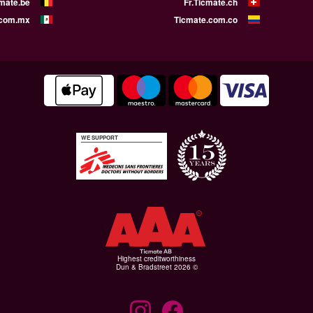
cmate.be
Fr.Ticmate.ch
.com.mx
Ticmate.com.co
WE SUPPORT
Highest creditworthiness
© Dun & Bradstreet 2026