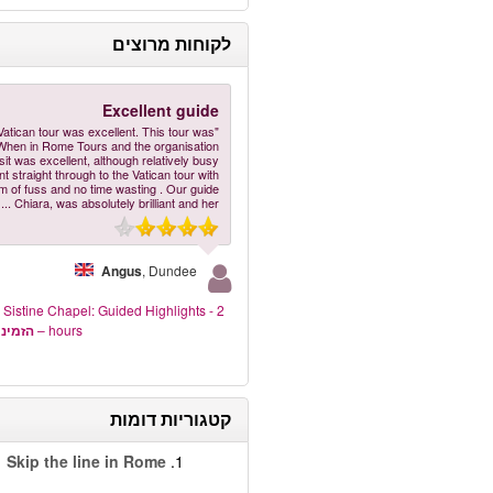
לקוחות מרוצים
Excellent guide
Vatican tour was excellent. This tour was
When in Rome Tours and the organisation
isit was excellent, although relatively busy
t straight through to the Vatican tour with
 of fuss and no time wasting . Our guide
...
Chiara, was absolutely brilliant and her
Angus
, Dundee
 Sistine Chapel: Guided Highlights - 2
hours
–
הזמינו
קטגוריות דומות
Skip the line in Rome
1.