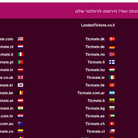
הנחה ועוד!
הירשמו לניוזלטר שלנו
LondonTickets.co.il
ate.com
Ticmate.dk
cmate.nl
Ticmate.de
cmate.it
Ticmate.no
cmate.pt
Ticmate.fi
cmate.lv
Ticmate.hu
e.co.uk
Ticmate.ie
cmate.kr
Ticmate.hk
mate.be
Ticmate.com.ar
cmate.at
Ticmate.lt
cmate.in
Ticmate.bg
.com.hr
Ticmate.ae
.com.au
Ticmate.ch
mate.co
Ticmate.cl