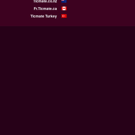
Ticmate.co.nz
Fr.Ticmate.ca
Ticmate Turkey