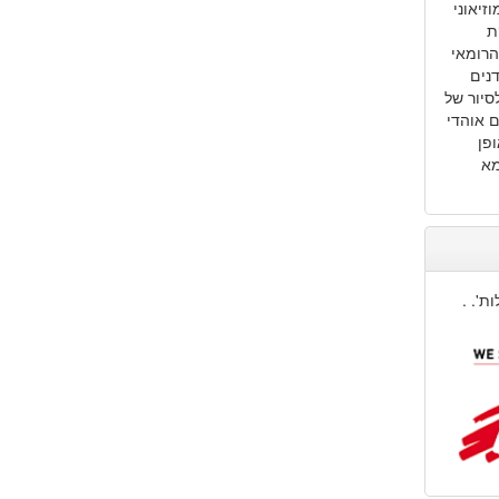
זיאוני
ת
הרומאי
נים
סיור של
 אוהדי
פן
מא
ת'. .