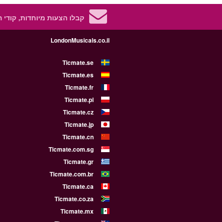
קבלו הצעות מיוחדות, קודי 
LondonMusicals.co.il
Ticmate.se
Ticmate.es
Ticmate.fr
Ticmate.pl
Ticmate.cz
Ticmate.jp
Ticmate.cn
Ticmate.com.sg
Ticmate.gr
Ticmate.com.br
Ticmate.ca
Ticmate.co.za
Ticmate.mx