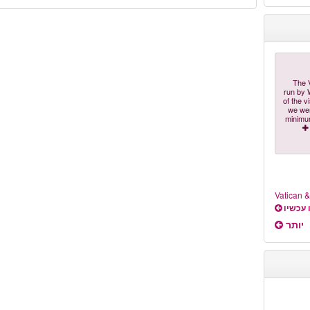
"The 
run by 
of the v
we wen
minimum
Vatican &
 עכשיו
יותר