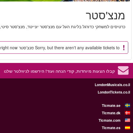
, אברטון, בלקבורן, סטוק סיטי, אסטון וילה וליברפול!