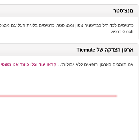
יטד, מנצ'סטר סיטי, בולטון, אברטון, בלקבורן, סטוק סיטי, אסטון וילה