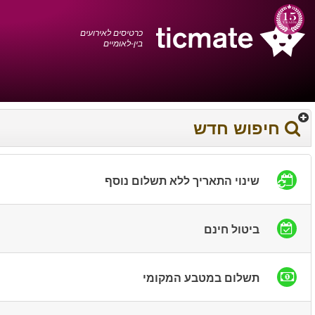
עברית
0372 17 936
עגלת הקניות
You have saved this
product in your list