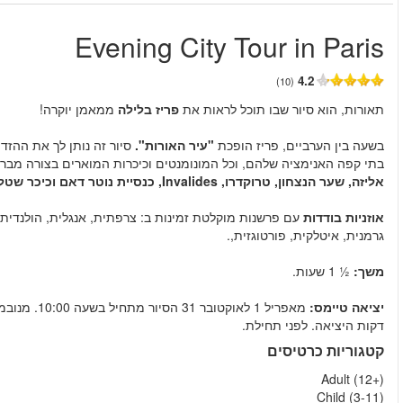
החל מ
ת לגלות את פריז, את ההיסטוריה שלה, שדרות נטועות העצים שלה עם
ריבועי קונקורד ונדום, האופרה, כנסיית מדלן, rue Royale, שאנז
ם כמה מהאטרקציות שתראו.
ית, ערבית, רוסית, יוונית, יפני או הסינית מנדרינית ספרדית,
מאפריל 1 לאוקטובר 31 הסיור מתחיל בשעה 10:00. מנובמבר 1 למרס 31 הסיור מתחיל בשעה 8:00. נא להיות בנקודה לפחות 30