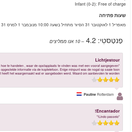
עוד ביקורות
"De website was overzichtelijk en duidelijk. In de reservering stond goed aan
tijdstip. De tourbus was prima uitgerust. Ook prettig was de in het Nede
gesproken tekst. Tijds duur van de bustour klopte perfect , 1,5 u . Wat on