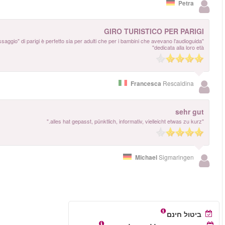
"abbiamo fatto il giro per parigi con la corriera e ci è piaciuto molto. per aver
עוד ביקורות