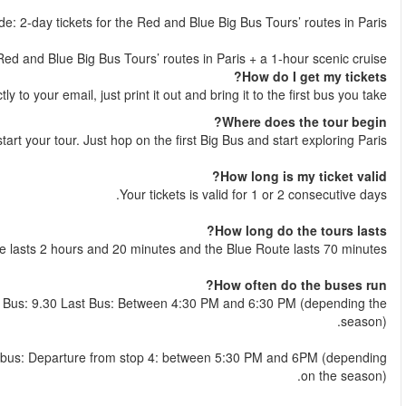
Premium tickets in
Deluxe tickets include: 2-day tickets for
Shortly after your booking is complete your e-ticket will be sent dir
You decide where t
The Red Ro
Red Route: Daily 9:30 AM–7 PM. Frequency: 5-10 minutes. F
Blue Route: Daily 10 AM to 6 PM. Frequency: 15-30 minutes.