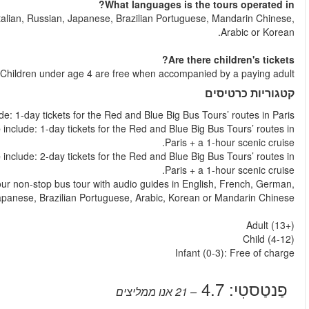
You'll get an audio guide in English, French, German, Spani
Yes, children's tickets are available for children between age
Big Bus Paris 24-Hour Hop-on, Hop-off Tour
i
Big Bus Paris 24-Hour Hop-on, Hop-off Tour with River Cr
Big Bus Paris 48-Hour Hop-on, Hop-off Tour with River Cr
Big Bus Paris 2-Hour Panoramic Night Tour
include: A 1,
Spanish, Italian, Russi