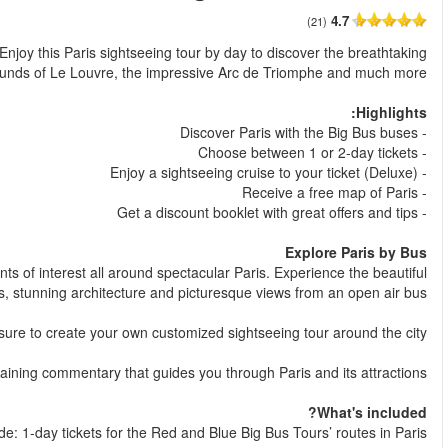
החל מ
Explore Paris' top attractions at your own pace with Big Bus Tou
heights of the Eiffel Tower, the hist
This unique city tour with Big Bus includes more than 50 key 
ave
Hop on or off at you
The tour includes an informative and en
Classic tickets 