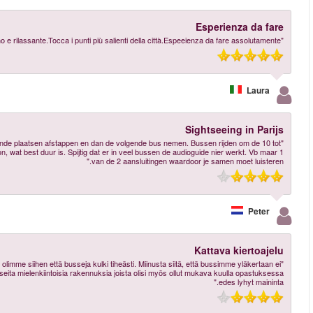
עוד ביקורות
"Door deze tour te nemen kom je langs alle hoogtepunten in Parijs. Je kan op ve
15 minuten. Zoek altijd naar korting voor deze tour. Volle prijs is tot 44euro per
"Näimme kaikki keskusta-alueen päänähtävyydet opastettuna. Erityisen tyytyväis
laitettu kattoa vaikka alkoi sataa. Osassa busseja sellainen oli käytössä. Ohiti