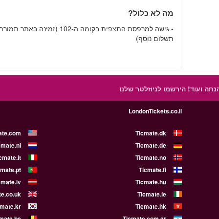
מה לא כלול?
- גישה למרפסת התצפית בקומה ה-102 (זמינה באתר תמור
תשלום נוסף)
הנחה ועוד!
הירשמו לניוזלטר שלנו
LondonTickets.co.il
ate.com
Ticmate.dk
cmate.nl
Ticmate.de
cmate.it
Ticmate.no
cmate.pt
Ticmate.fi
cmate.lv
Ticmate.hu
e.co.uk
Ticmate.ie
cmate.kr
Ticmate.hk
mate.be
Ticmate.com.ar