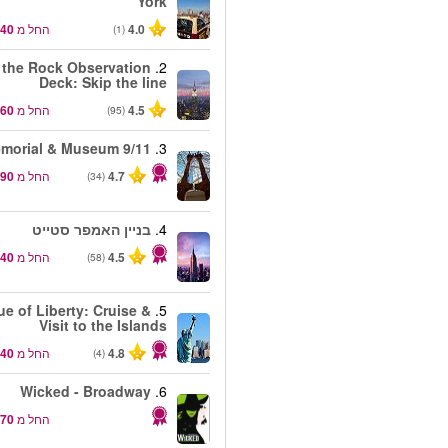
York
4.0
החל מ
(1)
 the Rock Observation
2.
Deck: Skip the line
4.5
החל מ
(95)
9/11 Memorial & Museum
3.
4.7
החל מ
(34)
4.
בניין האמפר סטייט
4.5
החל מ
(58)
ue of Liberty: Cruise &
5.
Visit to the Islands
4.8
החל מ
(4)
Wicked - Broadway
6.
החל מ