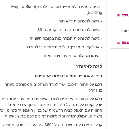
- כניסה מהירה לאמפייר סטייט בילדינג (Empire State
Building)
- גישה לתערוכות ללא תור
- גישה למרפסת התצפית בקומה ה-86
The 
- גישה לתערוכות המרהיבות בקומה השנייה
- אפליקציית מדריך קולי אינטראקטיבי להורדה
- אינטרנט אלחוטי מהיר חינם באתר
למה לצפות?
בניין האמפייר סטייט: כניסת אקספרס
דלגו על התור והיכנסו ישר לגורד השחקים המפורסם ביותר
בניו יורק
דלגו על התורים הארוכים לגורד השחקים המרהיב ביותר בניו
יורק וקפצו לקדמת כל התורים בפנים, ובנוסף שדרגו את
החוויה עם האפליקציה הרשמית של בניין האמפייר סטייט - כל
השילוט, המולטימדיה והתערוכות זמינים לכם בתשע שפות
קבלו נופים בלתי נשכחים של 360° של העיר ניו יורק ומחוצה