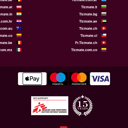
cmate.at
Ticmate.lt
cmate.in
Ticmate.bg
.com.hr
Ticmate.ae
.com.au
Ticmate.ch
mate.co
Ticmate.cl
cmate.be
Fr.Ticmate.ch
.com.mx
Ticmate.com.co
WE SUPPORT