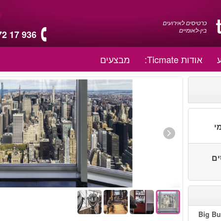
כרטיסים לאירועים
בין-לאומיים
72 17 936
אודות Ticmate:
מבצעים
י
סים
Big Bu