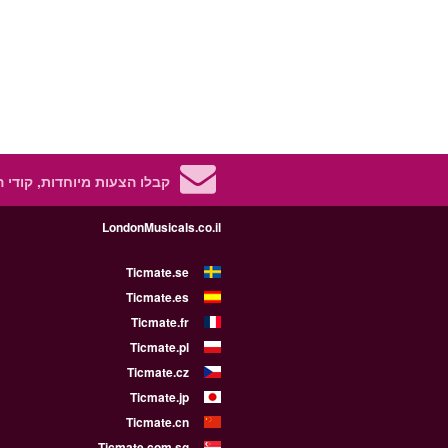
קבלו הצעות מיוחדות, קודי 
LondonMusicals.co.il
Ticmate.se
Ticmate.es
Ticmate.fr
Ticmate.pl
Ticmate.cz
Ticmate.jp
Ticmate.cn
Ticmate.com.sg