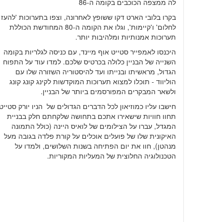
לה ממצפה הכוכבים בקומה ה-86
בקרו בלובי הארט דקו ששופץ לאחרונה, וצפו בתערוכות 'להעז
לחלום' ו'קיימות', וגלו את הקומה ה-80 המחודשת הכוללת
תערוכות אמנותיות ומלהיבות יותר.
היכנסו לאמפייר סטייט אוף מיינד, עם כניסה לגלריות בקומה
השנייה של הבניין כלולה בכרטיס שלכם. למדו עוד על התפוח
הגדול, מראשיתו ובנייתו ועד להיסטוריה השזורה שלו עם
הוליווד - תוכלו למצוא תערוכות המוקדשות לקינג קונג קונג
ולשאר המבקרים המפורסמים ביותר של הבניין.
חישבו עליו כמוזיאון לכל הדברים הגדולים של הניו יורק סטייט
תחוו חוויות שישאירו אתכם בתחושה שלקחתם חלק בבניית
המגדל, עברו על הצילומים של לואיס היינה (כולל התמונה
האיקונית שלו של פועלים אוכלים על קורת פלדה בגובה מעל
מנהטן), חוו את יום הפתיחה בשנות השלושים, ולמדו על
הטכנולוגיה החלוצית של המעליות המקוריות.