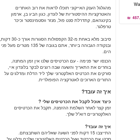
Warn.
מהגלגל הענק האייקוני תוכלו לראות את רוב האתרים
והאטרקציות ההיסטוריות של לונדון, כגון הביג בן, ארמון
בקינגהאם, קתדרלת סנט פול, מנזר ווסטמינסטר וכיכר
טרפלגר.
סיבוב מלא באחת מ-32 הקפסולות הסגורות אורך כ-30 דקות
ובנקודה הגבוהה ביותר, אתם בגובה של 135 מטרים מעל פני
הים.
הכנסו ישר פנימה - עם הכרטיסים שלנו אין זמן המתנה,
בוחרים את התאריך והשעה שבה רוצים לבקר בלונדון איי,
סורקים את הכרטיס האלקטרוני שלך ליד הדלת ומדלגים על
התורים הארוכים לאטרקציה הפופולרית.
איך זה עובד?
כיצד אוכל לקבל את הכרטיסים שלי ?
זמן קצר לאחר השלמת ההזמנה, תקבל את הכרטיסים
האלקטרוניים דוא"ל שלך.
איך זה עובד?
התייצבו 15 דקות לפני השעה שאליהם השתבצתם.
סרקו את הברקוד שעל הכרטיס האלקטרוני שלכם ודלגו על