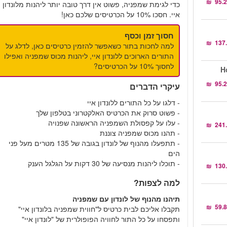
כדי לגימת שמפניה, פשוט אין דרך טובה יותר ליהנות מלונדון
איי. חסכו 10% על הכרטיסים שלכם כאן!
חסוך זמן וכסף
למה לחכות בתור כשאפשר להזמין כרטיסים כאן, לדלג על
התורים הארוכים ללונדון איי, ליהנות מכוס שמפניה ואפילו
לחסוך 10% על הכרטיסים?
H
עיקרי הדברים
- דלגו על כל התורים ללונדון איי
- פשוט סרוק את הכרטיס האלקטרוני בטלפון שלך
- עלו על קפסולת השמפניה הראשונה שפנויה
- תהנו מכוס שמפניה צוננת
- תתפעלו מהנוף של לונדון בגובה של 135 מטרים מעל פני
הים
- תוכלו ליהנות מנסיעה של 30 דקות על הגלגל הענק
למה לצפות?
תיהנו מהנוף של לונדון עם שמפניה
תקבלו אליכם לבית כרטיס ל"חווית שמפניה בלונדון איי"
ותפסחו על כל התור לחוויה הפופולרית של "לונדון איי"