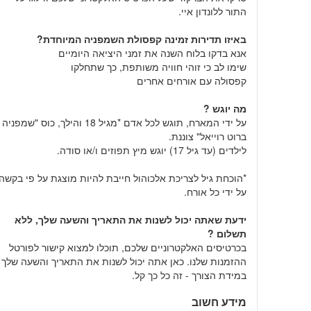
התור ללונדון איי.
באיזו תדירות זמינה קפסולת השמפניה המיוחדת?
אנא בדקו בלוח השנה את זמני היציאה היומיים
שימו לב כי זוהי חוויה משותפת, כך שתחלקו
קפסולה עם אורחים אחרים
מה יוגש ?
על ידי המארח, תוגש לכל אדם *מגיל 18 והילך, כוס "שמפניה
ברוט רוייאל" צוננת.
לילדים (עד גיל 17) יוגש מיץ תפוזים ו/או סודה.
*הוכחת גיל לצריכת אלכוהול חייבת להיות מוצגת על פי בקשה
על ידי כל אורח.
ידעת שאתה יכול לשנות את התאריך והשעה שלך, ללא
תשלום ?
בכרטיסים האלקטרוניים שלכם, תוכלו למצוא קישור לפורטל
ההזמנות שלנו. כאן אתה יכול לשנות את התאריך והשעה שלך
במידת הצורך - זה כל כך קל.
מידע חשוב