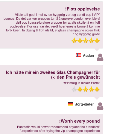
Flott opplevelse!
"Vi ble tatt godt i mot av en hyggelig vert og sendt opp i VIP
Lounge. Da det var vår gruppes tur til å oppleve London eye, ble vi
delt opp i passelig store grupper for at alle skulle få en flott
opplevelse. For oss var det verdt hver eneste krone å komme
forbi køen, få tilgang til flott utsikt, et glass champagne og en flink
og hyggelig guide."
Audun
Ich hätte mir ein zweites Glas Champagner für
den Preis gewünscht :-)
"Einmalig in dieser Form!"
Jörg-dieter
Worth every pound!
"Fantastic would newer recommend anyone the standard
experience after trying the vip champagne experience."