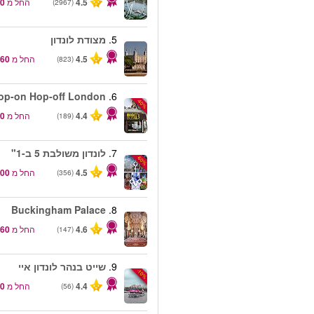
4.5
החל מ
(2967)
5.
מצודת לונדון
4.5
החל מ
(823)
op-on Hop-off London
6.
-40%
4.4
החל מ
(189)
7.
לונדון משולבת 5 ב-1"
-60%
4.5
החל מ
(356)
Buckingham Palace
8.
4.6
החל מ
(147)
9.
שייט בנהר לונדון איי
-10%
4.4
החל מ
(56)