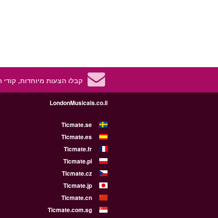
קבלו הצעות מיוחדות, קודי 
LondonMusicals.co.il
Ticmate.se
Ticmate.es
Ticmate.fr
Ticmate.pl
Ticmate.cz
Ticmate.jp
Ticmate.cn
Ticmate.com.sg