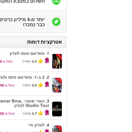
תשלום במטבע המקומ
יותר מ-4 מיליון כרטי
כבר נמכרו
אטרקציות דומות
1.
מאדאם טוסו לונדון
-25%
4.5
החל מ
(1496)
2.
2 ב-1: מאדאם טוסו ולונדון איי
-40%
4.6
החל מ
(1667)
3.
הארי פוטר: rner Bros
Studio Tour לונדון
4.7
החל מ
(1949)
4.
לונדון איי
-25%