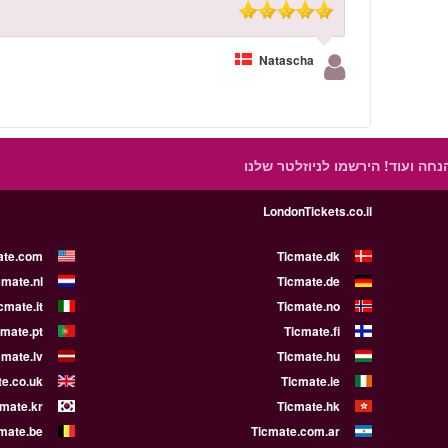
Natascha
הנחה ועוד!
הירשמו לניוזלטר שלנו
LondonTickets.co.il
ate.com
Ticmate.dk
cmate.nl
Ticmate.de
cmate.it
Ticmate.no
cmate.pt
Ticmate.fi
cmate.lv
Ticmate.hu
e.co.uk
Ticmate.ie
cmate.kr
Ticmate.hk
mate.be
Ticmate.com.ar