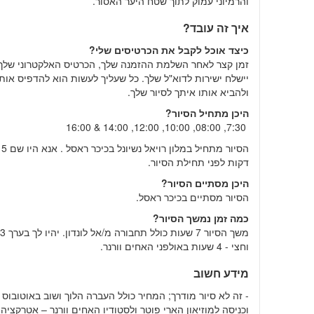
והרמיוני עמוק לתוך שטח היער האסור.
איך זה עובד?
כיצד אוכל לקבל את הכרטיסים שלי?
זמן קצר לאחר השלמת ההזמנה שלך, הכרטיס האלקטרוני שלך
יישלח ישירות לדוא"ל שלך. כל שעליך לעשות הוא להדפיס אותו
ולהביא אותו איתך לסיור שלך.
היכן מתחיל הסיור?
7:30, 08:00, 10:00, 12:00, 14:00 & 16:00
הסיור מתחיל במלון רויאל נשיונל בכיכ
דקות לפני תחילת הסיור.
היכן מסתיים הסיור?
הסיור מסתיים בכיכר ראסל.
כמה זמן נמשך הסיור?
משך הסיור 7 שעות כולל תחבורה מ/אל לונדון. יהיו לך בערך
וחצי - 4 שעות באולפני האחים וורנר.
מידע חשוב
- זה לא סיור מודרך; המחיר כולל העברה הלוך ושוב באוטובוס
וכניסה למוזיאון הארי פוטר ולסטודיו האחים וורנר – אטרקציה