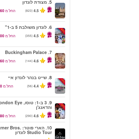
5.
מצודת לונדון
4.5
החל מ
(823)
6.
לונדון משולבת 5 ב-1"
-60%
4.5
החל מ
(355)
Buckingham Palace
7.
4.6
החל מ
(144)
8.
שייט בנהר לונדון איי
-10%
4.4
החל מ
(56)
9.
3 ב-1: טוסו, don Eye
-30%
והדאנג'ן
4.6
החל מ
(290)
10.
הארי פוטר: er Bros
Studio Tour לונדון