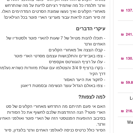
וורנר תלמדו כל מה שתמיד רציתם לדעת על מה שהתרחש
מאחורי הקלעים ואיך נעשו שמונת הסרטים המדהימים האלו.
זה סיור חובה לראות עבור מעריצי הארי פוטר בכל הגילאים!
עיקרי הדברים
- תוכלו להנות מטיול של 7 שעות להארי פוטר ולסטודיו של
האחים וורנר
- קבלו הצצה אל מאחורי הקלעים
- צפו באביזרים והתלבושות עצמם מסרטי הארי פוטר
- עלו על רציף הוגוורטס אקספרס
- בקרו ברציף 9 3/4 והצטלמו עם עגלת מזוודות כשהיא נעלמ
דרך הקיר
- לחקור את היער האסור
- צפו באולם הגדול עוצר הנשימה ובסמטת דיאגון
למה לצפות?
Lon
האם אי פעם תהיתם מה התרחש מאחורי הקלעים של סט
הארי פוטר? הנה ההזדמנות שלכם לחשוף את כל הסודות
בסיבוב ההופעות הפנטסטי הזה של הארי פוטר ואולפני האחים
Warn.
וורנר.
הסיור כולל כרטיס כניסה לאולפני האחים וורנר בלונדון, סיור