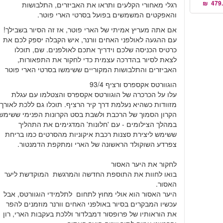
רגלי מאחורי הקלעים ותראו את האביזרים, התלבושות
והאפקטים המשמשים בפועל בסרטי הארי פוטר.
אם אתה מעריץ אמיתי של הארי פוטר, אז זה הסיור בשבילך!
עם ההגעה לאולפני האחים וורנר, איש הקבלה יספק לכם את
כרטיס הכניסה שלכם וידריך אתכם לאולפנים. שם, תוכלו
לצאת לסיור בהדרכה עצמית כדי לחקור את התפאורות,
האביזרים והתלבושות המקוריים ששימשו בסרטי הארי פוטר
הוגוורטס אקספרס ורציף 93/4
עלו על הכרכרה של הוגוורטס אקספרס והצטלמו עם עגלת
מזוודות כשהיא נעלמת דרך קיר הרציף. תוכלו גם ללכת לאורך
הקרון הסמוך של הרכבת ולשבת בסט הקרונות הפנימי ששימש
במהלך הצילומים - עם 'חלונות' המדגימים את התהליך
ששימש ליצירת סצנות רכבת איקוניות מהסרטים כמו בריחת
צפרדע השוקולד הראשונה של הארי ומתקפת הדמנטור.
לחקור את היער האסור
בואו לחוות את התוספת החדשה והמרגשת המוקדשת ליער
האסור.
היער האסור הוא אולי מחוץ לתחום לתלמידי הוגוורטס, אבל
עכשיו המבקרים בסיור באולפני האחים וורנר מוזמנים להפר
את הוראותיו של פרופסור דמבלדור וללכת בעקבות הארי, רון