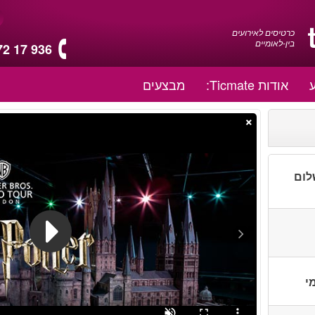
כרטיסים לאירועים
בין-לאומיים
72 17 936
אודות Ticmate:
מבצעים
×
לום
י