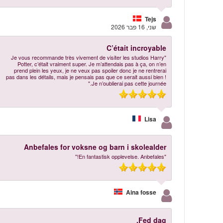
Tejs
שני, 16 פבר 2026
C’était incroyable
"Je vous recommande très vivement de visiter les studios Harry
Potter, c’était vraiment super. Je m’attendais pas à ça, on n’en
prend plein les yeux, je ne veux pas spoiler donc je ne rentrerai
pas dans les détails, mais je pensais pas que ce serait aussi bien !
Je n’oublierai pas cette journée."
Lisa
Anbefales for voksne og barn i skolealder
"En fantastisk opplevelse. Anbefales!"
Aina fosse
Fed dag.