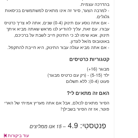
בהדרכה עצמית.
- למרבה הצער, סיור זה אינו מתאים למשתמשים בכיסאות
גלגלים.
- אם אתה נוסע עם תינוק (0-4) שנים, אתה לא צריך כרטיס
עבורו. עם זאת, עליך להודיע לנו מראש שאתה מביא איתך
תינוק. אנא שימו לב כי התינוק חייב לשבת על ברכיכם,
באוטובוס מ/אל לונדון.
- אם אתה מביא עגלה עבור התינוק, היא חייבת להתקפל.
קטגוריות כרטיסים
מבוגר (16+)
ילד (5-15) - (רק עם כרטיס מבוגר)
פעוט (0-4): ללא תשלום
האם זה מתאים לי?
הסיור מתאים לכולם, אבל אם אתה מעריץ אמיתי של הארי
פוטר, אז זה הסיור בשבילך!
פַנטַסטִי:
4.9
– 15
אנו ממליצים
עוד ביקורות