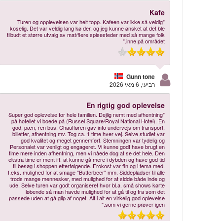
Kafe
"Turen og opplevelsen var helt topp. Kafeen var ikke så veldig
koselig. Det var veldig lang kø der, og jeg kunne ønsket at det ble
tilbudt et større utvalg av mat/flere spisesteder med så mange folk
inne på området."
Gunn tone
רביעי, 6 מאי 2026
En rigtig god oplevelse
"Super god oplevelse for hele familien. Dejlig nemt med afhentning
på hotellet vi boede på (Russel Square/Royal National Hotel). En
god, pæn, ren bus. Chaufføren gav info undervejs om transport,
billetter, afhentning mv. Tog ca. 1 time hver vej. Selve studiet var
god kvalitet og meget gennemført. Stemningen var tydelig og
Personalet var venligt og engageret. Vi kunne godt have brugt en
time mere inden afhentning, men vi nåede dog at se det hele. Den
ekstra time er ment ift. at kunne gå mere i dybden og have god tid
til besøg i shoppen efterfølgende. Frokost var fin og i tema med.
f.eks. mulighed for at smage "Butterbeer" mm. Siddepladser til alle
trods mange mennesker, med mulighed for at sidde både inde og
ude. Selve turen var godt organiseret hvor bl.a. små shows kørte
løbende så man havde mulighed for at gå til og fra som det
passede uden at gå glip af noget. Alt i alt en virkelig god oplevelse
som vi gerne prøver igen."