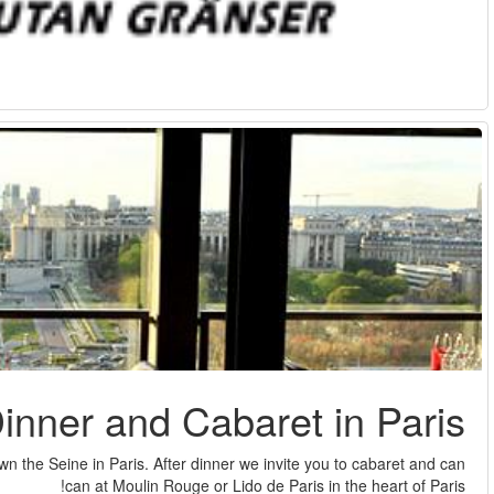
Enjoy a delightful dinner at The Eiffel Tower or onboard a cruis