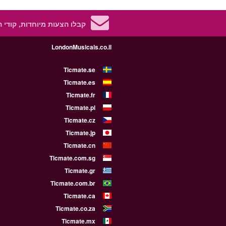
קבלו הצעות מיוחדות, קודי 
LondonMusicals.co.il
Ticmate.se
Ticmate.es
Ticmate.fr
Ticmate.pl
Ticmate.cz
Ticmate.jp
Ticmate.cn
Ticmate.com.sg
Ticmate.gr
Ticmate.com.br
Ticmate.ca
Ticmate.co.za
Ticmate.mx