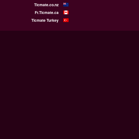
Ticmate.co.nz
Fr.Ticmate.ca
Ticmate Turkey