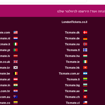
הנחה ועוד!
הירשמו לניוזלטר שלנו
LondonTickets.co.il
ate.com
Ticmate.dk
cmate.nl
Ticmate.de
cmate.it
Ticmate.no
cmate.pt
Ticmate.fi
cmate.lv
Ticmate.hu
e.co.uk
Ticmate.ie
cmate.kr
Ticmate.hk
mate.be
Ticmate.com.ar
cmate.at
Ticmate.lt
cmate.in
Ticmate.bg
.com.hr
Ticmate.ae
.com.au
Ticmate.ch
mate.co
Ticmate.cl