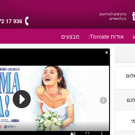
כרטיסים לאירועים
בין-לאומיים
72 17 936
אודות Ticmate:
מבצעים
×
לום
לכם
י