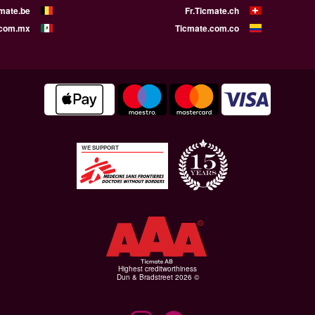
cmate.be
Fr.Ticmate.ch
.com.mx
Ticmate.com.co
WE SUPPORT
Highest creditworthiness
© Dun & Bradstreet 2026