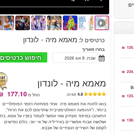
סים
מאמא מיה - לונדון
כרטיסים ל
:
בחרו תאריך
חיפוש כרטיסים
שבת, 8 אוג 2026
מאמא מיה - לונדון
B
4.8
החל מ
(2143)
​בואו​ ​לחוות​ ​את​ ​מאמא​ ​מיה​ ​אחד​ ​ממחזות​ ​הזמר​ ​הפופולריים​ ​
ביותר​, ​ו​"​ההופעה​ ​האולטימטיבית​ ​שתרומם​ ​לכם​ ​את​ ​הרוח​". ​
התאהבו​ ​בסיפור​ ​מצחיק​ ​שאי​ ​אפשר​ ​לעמוד​ ​בפניו​ ​על​ ​אמא​, ​בת​ ​
ושלושה​ ​אבות​ ​אפשריים​ ​באידיליה​ ​של​ ​אי​ ​יווני​, ​כולם​ ​נפרשים​ ​
לקסם​ ​של​ ​השירים​ ​הנצחיים​ ​של​ ​אבבא​.