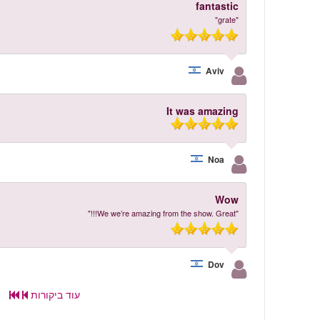
fantastic
"grate"
Aviv
It was amazing
Noa
Wow
"We we’re amazing from the show. Great!!!"
Dov
עוד ביקורות