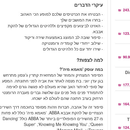
עיקרי הדברים
- הבטיחו את הכרטיסים שלכם למופע הכי האהוב
- בחרו את המושבים שלך
- האזינו לביצועים מקפיצים וללהיטים הגדולים של להקת
אבבא.
- סיפור שובה לב המוצג באמצעות שירה וריקוד
- שילוב ייחודי של קומדיה ורומנטיקה
- שירו יחד עם כל הלהיטים הגדולים
למה לצפות?
במה עוסק 'מאמא מיה'?
Di
הסיפור המצחיק והמוזר של המחזאית קתרין ג'ונסון מתרחש
בגן עדן יווני. בת מנסה לאתר את אביה לפני חתונתה. המסע
של סופי לאיתור האב שהיא מעולם לא פגשה גורם לאימה
להתמודד פנים מול פנים עם שלושה גברים מעברה הרומנטי
הרחוק בערב חתונה שהם לעולם לא ישכחו.
סיפור זה על אהבה, חברות וזהות מסופר בחוכמה דרך השירים
הנצחיים של להקת אבבא ABBA.‏ 'מאמא מיה' כולל לא פחות
מ-27 מהשירים הפופולריים ביותר של ABBA כולל 'Dancing
T
Queen',‏ 'Knowing Me Knowing You',‏ 'Super