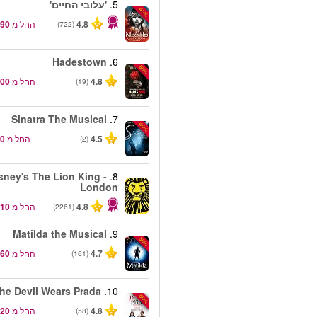
5.
'עלובי החיים'
-40%
4.8
החל מ
(722)
Hadestown
6.
-50%
4.8
החל מ
(19)
Sinatra The Musical
7.
-40%
4.5
החל מ
(2)
sney's The Lion King -
8.
London
4.8
החל מ
(2261)
Matilda the Musical
9.
-50%
4.7
החל מ
(161)
he Devil Wears Prada
10.
-50%
4.8
החל מ
(58)