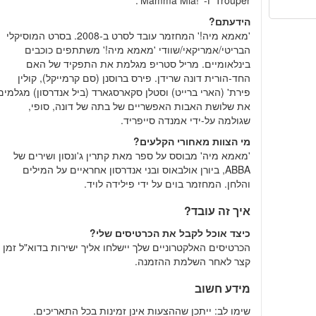
Trouper' ו- 'Mamma Mia!‎'.
הידעתם?
'מאמא מיה!' המחזמר‎ עובד לסרט ב-2008. בסרט המוסיקלי
הבריטי/אמריקאי/שוודי 'מאמא מיה!' משתתפים כוכבים
בינלאומיים. מריל סטריפ מגלמת את התפקיד של האם
החד-הורית דונה שרידן. פירס ברוסנן (סם קרמייקל), קולין
פירת' (הארי ברייט) וסטלן סקארסגארד (ביל אנדרסון) מגלמים
את שלושת האבות האפשריים של בתה של דונה, סופי,
שגולמה על-ידי אמנדה סייפריד.
מי הצוות מאחורי הקלעים?
'מאמא מיה' מבוסס על ספר מאת קתרין ג'ונסון ושירים של
ABBA, ביורן אולבאוס ובני אנדרסון אחראיים על המילים
והלחן. המחזמר בוים על ידי פילידה לויד.
איך זה עובד?
כיצד אוכל לקבל את הכרטיסים שלי?
הכרטיסים האלקטרוניים שלך יישלחו אליך ישירות בדוא"ל זמן
קצר לאחר השלמת ההזמנה.
מידע חשוב
שימו לב: ייתכן שההצעות אינן זמינות בכל התאריכים.