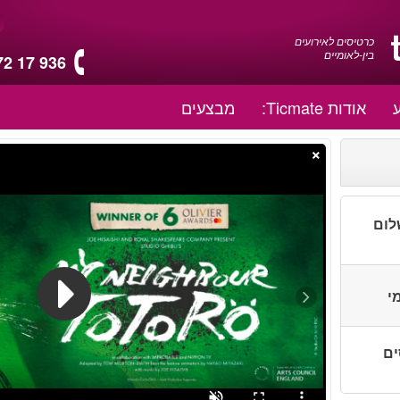
כרטיסים לאירועים
בין-לאומיים
72 17 936
אודות Ticmate:
מבצעים
×
לום
י
סים