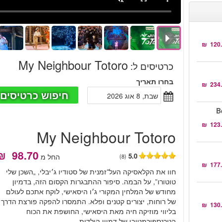
My Neighbour Totoro
כרטיסים ל
:
בחרו תאריך
חיפוש כרטיסים
שבת, 8 אוג 2026
B
My Neighbour Totoro
5.0
החל מ
(8)
חוו את הקלאסיקה העל־זמנית של סטודיו ג׳יבלי, „השכן שלי
טוטורו”, על הבמה. סיפור ההתבגרות הקסום הזה, בדמיון
מחודש של המלחין המקורי ג׳ו היסאישי, לוקח אתכם לעולם
של רוחות, יצורים קטנים ופלא. התמסרו להפקה פורצת הדרך
בליווי מוזיקה חיה מאת היסאישי, החושפת את הכוח
הטרנספורמטיבי של דמיון הילדות.