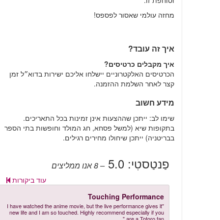
וסוחפת זו.
מחזה עולמי שאסור לפספס!
איך זה עובד?
איך מקבלים כרטיסים?
הכרטיסים האלקטרוניים יישלחו אליכם ישירות בדוא״ל זמן
קצר לאחר השלמת ההזמנה.
מידע חשוב
שימו לב: ייתכן שההצעות אינן זמינות בכל התאריכים.
בתקופות שיא (למשל פסחא, חג המולד וחופשות בתי הספר
בבריטניה) ייתכן שיחולו מחירים רגילים.
פַנטַסטִי:
5.0
– 8
אנו ממליצים
עוד ביקורות
Touching Performance
"I have watched the anime movie, but the live performance gives it
new life and I am so touched. Highly recommend especially if you
are a Totoro fan."