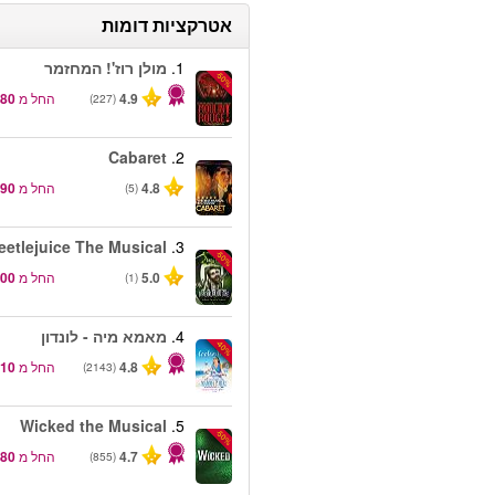
אטרקציות דומות
1.
מולן רוז'! המחזמר
-50%
4.9
החל מ
(227)
Cabaret
2.
4.8
החל מ
(5)
eetlejuice The Musical
3.
-50%
5.0
החל מ
(1)
4.
מאמא מיה - לונדון
-40%
4.8
החל מ
(2143)
Wicked the Musical
5.
-50%
4.7
החל מ
(855)