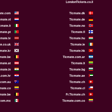
LondonTickets.co.il
ate.com
Ticmate.dk
cmate.nl
Ticmate.de
cmate.it
Ticmate.no
cmate.pt
Ticmate.fi
cmate.lv
Ticmate.hu
e.co.uk
Ticmate.ie
cmate.kr
Ticmate.hk
mate.be
Ticmate.com.ar
cmate.at
Ticmate.lt
cmate.in
Ticmate.bg
.com.hr
Ticmate.ae
.com.au
Ticmate.ch
mate.co
Ticmate.cl
cmate.be
Fr.Ticmate.ch
.com.mx
Ticmate.com.co