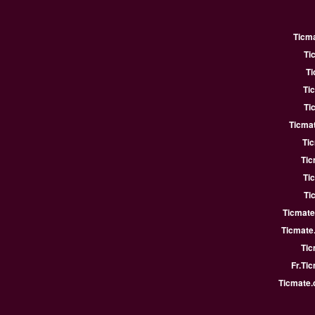
Ticm
Ti
Ti
Ti
Ti
Ticmat
Ti
Tic
Ti
Ti
Ticmate
Ticmate
Tic
Fr.Ti
Ticmate