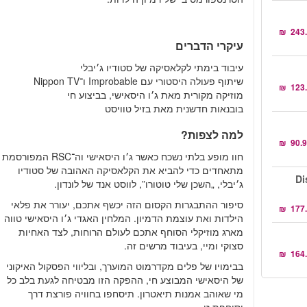
עיקרי הדברים
עיבוד בימתי לקלאסיקה של סטודיו ג׳יבלי
שיתוף פעולה היסטורי עם Improbable ו־Nippon TV
מוזיקה מקורית מאת ג׳ו היסאישי, בביצוע חי
בובנאות חדשנית מאת בזיל טוויסט
למה לצפות?
חוו מופע בלתי נשכח כאשר ג׳ו היסאישי וה־RSC המפורסמת
מתאחדים כדי להביא את הקלאסיקה האהובה של סטודיו
Di
ג׳יבלי, „השכן שלי טוטורו”, לווסט אנד של לונדון.
סיפור ההתבגרות הקסום הזה יכשף אתכם, יעורר את פלאי
הילדות ואת עוצמת הדמיון. המלחין האגדי ג׳ו היסאישי טווה
מארג מוזיקלי הסוחף אתכם לעולם הרוחות, לצד האחיות
סצוקי ומיי, בעיבוד מרשים זה.
בבימויו של פלים מקדרמוט המוערך, ובליווי הפסקול האיקוני
של היסאישי המבוצע חי, ההפקה הזו מבטיחה לגעת בלב כל
מי שאוהב אמנות תיאטרון. תיסחפו בחוויה פורצת דרך