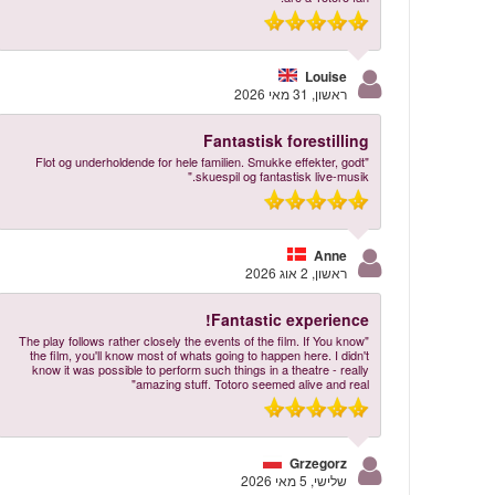
Louise
ראשון, 31 מאי 2026
Fantastisk forestilling
"Flot og underholdende for hele familien. Smukke effekter, godt
skuespil og fantastisk live-musik."
Anne
ראשון, 2 אוג 2026
Fantastic experience!
"The play follows rather closely the events of the film. If You know
the film, you'll know most of whats going to happen here. I didn't
know it was possible to perform such things in a theatre - really
amazing stuff. Totoro seemed alive and real"
Grzegorz
שלישי, 5 מאי 2026