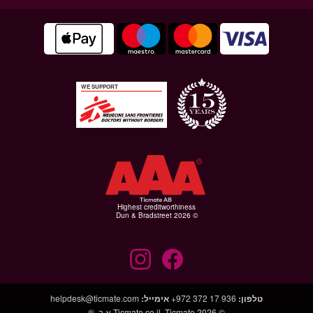
WE SUPPORT
Highest creditworthiness
© Dun & Bradstreet 2026
טלפון
:
+972 372 17 936
אימייל
:
helpdesk@ticmate.com
© 2026
Ticmate א.ב. ®
Ticmate.co.il,