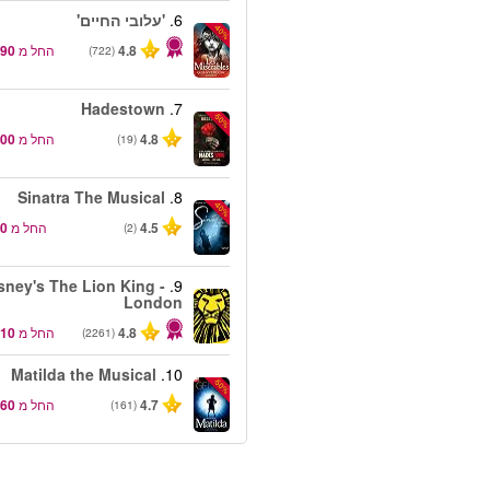
6.
'עלובי החיים'
-40%
4.8
החל מ
(722)
Hadestown
7.
-50%
4.8
החל מ
(19)
Sinatra The Musical
8.
-40%
4.5
החל מ
(2)
sney's The Lion King -
9.
London
4.8
החל מ
(2261)
Matilda the Musical
10.
-50%
4.7
החל מ
(161)