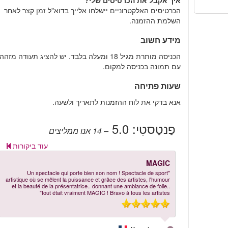
איך אקבל את הכרטיסים שלי?
הכרטיסים האלקטרוניים יישלחו אלייך בדוא"ל זמן קצר לאחר
השלמת ההזמנה.
מידע חשוב
הכניסה מותרת מגיל 18 ומעלה בלבד. יש להציג תעודה מזהה
עם תמונה בכניסה למקום.
שעות פתיחה
אנא בדקי את לוח ההזמנות לתאריך ולשעה.
פַנטַסטִי:
5.0
– 14
אנו ממליצים
עוד ביקורות
MAGIC
"Un spectacle qui porte bien son nom ! Spectacle de sport
artistique où se mêlent la puissance et grâce des artistes, l'humour
et la beauté de la présentatrice.. donnant une ambiance de folie..
tout était vraiment MAGIC ! Bravo à tous les artistes"