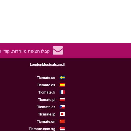
קבלו הצעות מיוחדות, קודי 
LondonMusicals.co.il
Ticmate.se
Ticmate.es
Ticmate.fr
Ticmate.pl
Ticmate.cz
Ticmate.jp
Ticmate.cn
Ticmate.com.sg