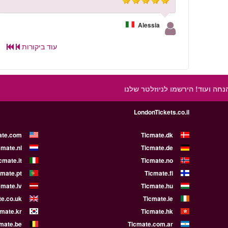
Alessia
עוד ביקורות
הנחה ועוד!
הירשמו לניוזלטר שלנו
LondonTickets.co.il
ate.com
Ticmate.dk
cmate.nl
Ticmate.de
cmate.it
Ticmate.no
cmate.pt
Ticmate.fi
cmate.lv
Ticmate.hu
e.co.uk
Ticmate.ie
cmate.kr
Ticmate.hk
mate.be
Ticmate.com.ar