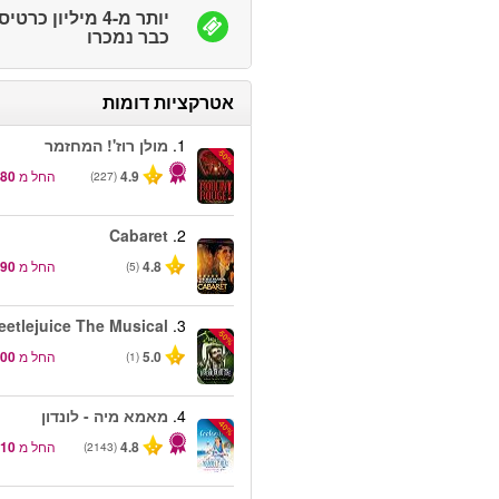
יותר מ-4 מיליון כרטי
כבר נמכרו
אטרקציות דומות
1.
מולן רוז'! המחזמר
-50%
4.9
החל מ
(227)
Cabaret
2.
4.8
החל מ
(5)
eetlejuice The Musical
3.
-50%
5.0
החל מ
(1)
4.
מאמא מיה - לונדון
-40%
4.8
החל מ
(2143)