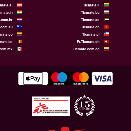
cmate.at
Ticmate.lt
cmate.in
Ticmate.bg
.com.hr
Ticmate.ae
.com.au
Ticmate.ch
mate.co
Ticmate.cl
cmate.be
Fr.Ticmate.ch
.com.mx
Ticmate.com.co
WE SUPPORT