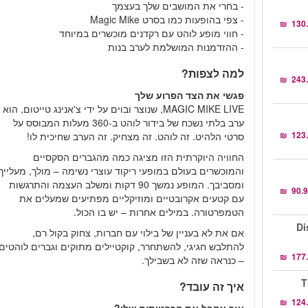
- בחרי את המושבים שלך בעצמך
- צפי בהופעות כמו בסרט Magic Mike
- חווי מופע לוהט עם רקדנים מוכשרים במיוחד
- ההזדמנות המושלמת לערב בנות
למה לצפות?
פגשי את הצד הפרוע שלך
MAGIC MIKE LIVE, שנוצר ובוים על ידי צ'אנינג טייטום, הוא
ערב בלתי נשכח של בידור לוהט ב-360 מעלות המבוסס על
סרטי הלהיט. זה לוהט. זה מצחיק. זה הערב שחיכית לו!
החוויה היוקרתית הזו מציגה כמה מהגברים הסקסיים
והמוכשרים בעולם במופעי ריקוד עוצרי נשימה – מולך, מעלייך
ומסביבך. המופע נמשך 90 דקות ומשלב העצמה והתרגשות
עם קטעים אקרובטיים ומוזיקליים מפתיעים שמעלים את
הטמפרטורה. במילים אחרות – יש בו הכול.
Di
אם את לא בעניין של בילוי עם חברות, צחוק בקול רם,
להתלבש חגיגי, להשתחרר, קוקטיילים מתוקים וגברים לוהטים
– כנראה שזה לא בשבילך.
T
איך זה עובד?