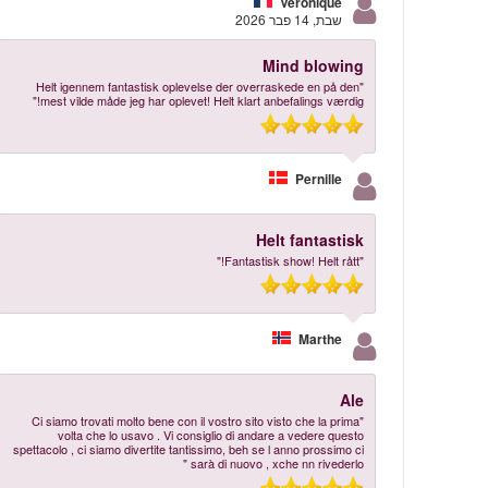
Veronique
שבת, 14 פבר 2026
Mind blowing
"Helt igennem fantastisk oplevelse der overraskede en på den
mest vilde måde jeg har oplevet! Helt klart anbefalings værdig!"
Pernille
Helt fantastisk
"Fantastisk show! Helt rått!"
Marthe
Ale
"Ci siamo trovati molto bene con il vostro sito visto che la prima
volta che lo usavo . Vi consiglio di andare a vedere questo
spettacolo , ci siamo divertite tantissimo, beh se l anno prossimo ci
sarà di nuovo , xche nn rivederlo "