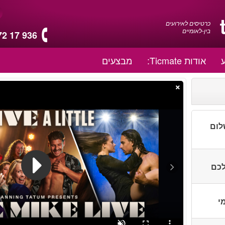
כרטיסים לאירועים
בין-לאומיים
72 17 936
אודות Ticmate:
מבצעים
×
לום
לכם
י