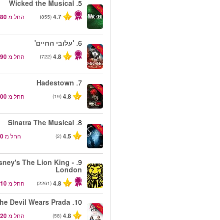
Wicked the Musical
5.
-50%
4.7
החל מ
(855)
6.
'עלובי החיים'
-40%
4.8
החל מ
(722)
Hadestown
7.
-50%
4.8
החל מ
(19)
Sinatra The Musical
8.
-40%
4.5
החל מ
(2)
sney's The Lion King -
9.
London
4.8
החל מ
(2261)
he Devil Wears Prada
10.
-50%
4.8
החל מ
(58)